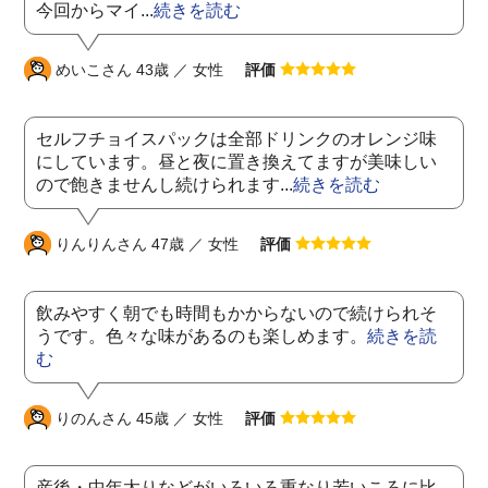
今回からマイ...
続きを読む
めいこさん 43歳 ／ 女性
評価
セルフチョイスパックは全部ドリンクのオレンジ味
にしています。昼と夜に置き換えてますが美味しい
ので飽きませんし続けられます...
続きを読む
りんりんさん 47歳 ／ 女性
評価
飲みやすく朝でも時間もかからないので続けられそ
うです。色々な味があるのも楽しめます。
続きを読
む
りのんさん 45歳 ／ 女性
評価
産後・中年太りなどがいろいろ重なり若いころに比