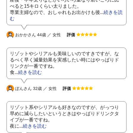
べると15キロくらい太りました。
専業主婦なので、おしゃれもお出かけも後...
続きを読
む
おかかさん 44歳 ／ 女性
評価
リゾットやシリアルも美味しいのですきですが、な
るべく早く減量効果を実感したい時にはやっぱりド
リンクが一番ですね。
食...
続きを読む
ぽんさん 32歳 ／ 女性
評価
リゾット系やシリアルも好きなのですが、がっつり
早めに減らしたいというときはやっぱりドリンクタ
イプが一番ですね。
夜に...
続きを読む