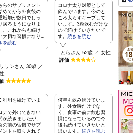
琉
ちらのサプリメント
コロナ太り対策として
始めてから外食後の
飲んでいます。今のと
重増加が数日でしっ
ころ太らずキープして
り戻るようになりま
います。3粒飲むだけな
た。これからも続け
ので続けていきたいで
い大切な習慣になり...
す。
続きを読む
きを読む
とらさん 52歳 ／ 女性
評価
リリンさん 30歳 ／
性
評価
く利用を続けていま
何年も飲み続けていま
。
す。外食時だけでな
ロナで外出できない
く、食事の前に飲む習
間が続きましたが、
慣になっているので今
食の前の習慣でサプ
後も続けていきたいと
メントを取り入れて
思います。
続きを読む