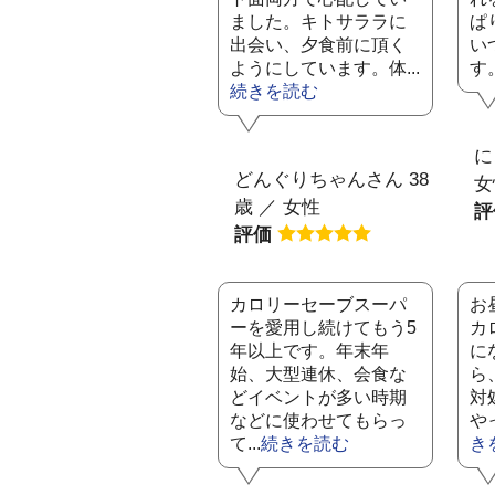
ました。キトサララに
ぱ
出会い、夕食前に頂く
い
ようにしています。体...
す
続きを読む
に
どんぐりちゃんさん 38
女
歳 ／ 女性
評価
カロリーセーブスーパ
お
ーを愛用し続けてもう5
カ
年以上です。年末年
に
始、大型連休、会食な
ら
どイベントが多い時期
対
などに使わせてもらっ
や
て...
続きを読む
き