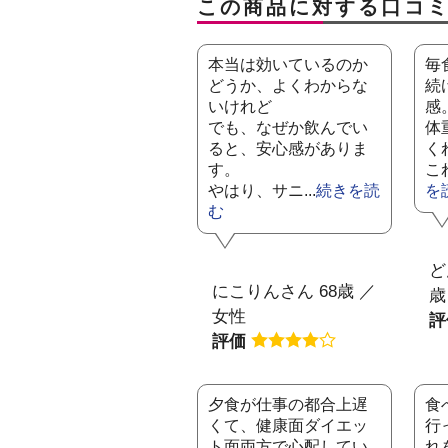
この商品に対する口コ
本当は効いているのか
毎
どうか、よくわからな
続
いけれど
感
でも、なぜか飲んでい
体
ると、安心感がありま
く
す。
こ
やはり、サニ...
続きを読
を
む
ど
にこりんさん 68歳 ／
歳
女性
評価
夕食が仕事の都合上遅
食
くて、健康面ダイエッ
行
ト面両方で心配してい
れ