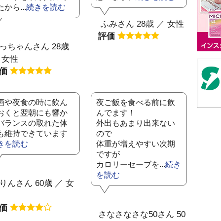
から...
続きを読む
ふみさん 28歳 ／ 女性
評価
っちゃんさん 28歳
 女性
評価
酒や夜食の時に飲ん
夜ご飯を食べる前に飲
おくと翌朝にも響か
んでます！
バランスの取れた体
外出もあまり出来ない
も維持できています
ので
きを読む
体重が増えやすい次期
ですが
カロリーセーブを...
続き
を読む
りんさん 60歳 ／ 女
評価
さなさなさな50さん 50