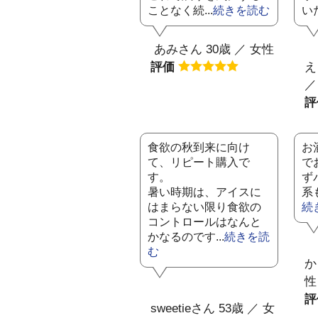
ことなく続...
続きを読む
いた
あみさん 30歳 ／ 女性
評価
え
／
食欲の秋到来に向け
お
て、リピート購入で
で
す。
ず
暑い時期は、アイスに
系
はまらない限り食欲の
続
コントロールはなんと
かなるのです...
続きを読
む
か
性
sweetieさん 53歳 ／ 女