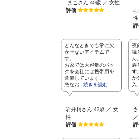
まこさん 40歳 ／ 女性
評価
に
性
どんなときでも常に欠
夜
かせないアイテムで
議
す。
ん
お家では大容量のパッ
族
クを会社には携帯用を
す
常備しています。
か
急なお...
続きを読む
入..
岩井梢さん 42歳 ／ 女
さ
性
／
評価