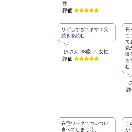
性
評価
リピしすぎてます！笑
長
続きを読む
こ
て
気
ぽさん 38歳 ／ 女性
激
評価
も
む
さ
在宅ワークでついつい
こ
食べてしまう時、
か