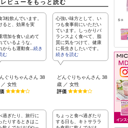
ミレビューをもっと読む
食3粒飲んでいます。
心強い味方として、い
けると、効果を実
つも食事前にいただい
。
ています。しっかりバ
重増加を食い止めて
ランスよく食べて、脂
れているような。
質に気をつけて、健康
れからも運動食...
続き
に長生きしたいです。
読む
続きを読む
んぐりちゃんさん 38
どんぐりちゃんさん 38
 ／ 女性
歳 ／ 女性
評価
評価
べ過ぎたり、旅行に
ちょっと食べ過ぎたり
ったりするときはこ
する日も、キトサララ
を飲んでおけばやっ
を食前に飲んでおけ