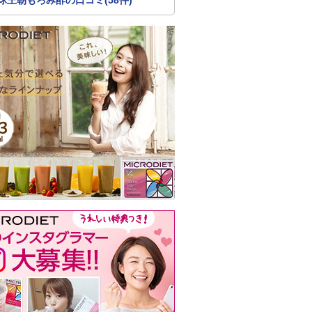
球王朝もろみ酢の口コミ(58件)