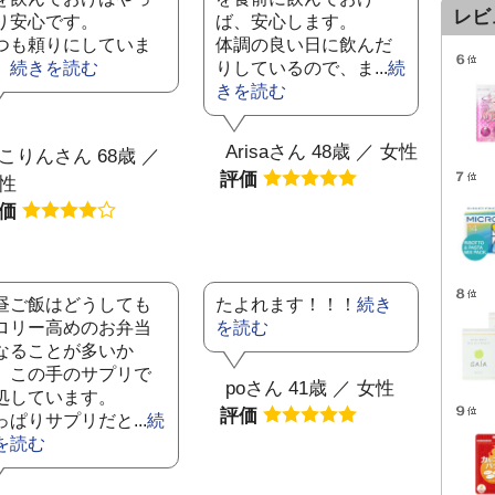
レビ
り安心です。
ば、安心します。
つも頼りにしていま
体調の良い日に飲んだ
。
続きを読む
りしているので、ま...
続
きを読む
Arisaさん 48歳 ／ 女性
こりんさん 68歳 ／
評価
性
評価
昼ご飯はどうしても
たよれます！！！
続き
ロリー高めのお弁当
を読む
なることが多いか
、この手のサプリで
poさん 41歳 ／ 女性
処しています。
評価
っぱりサプリだと...
続
を読む