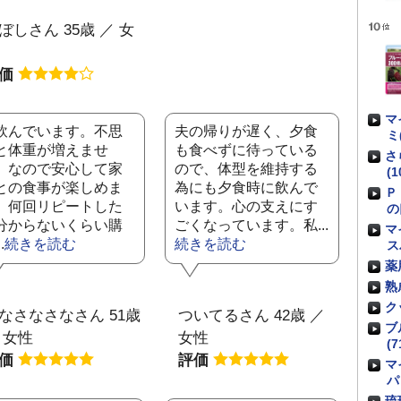
ぼしさん 35歳 ／ 女
評価
マ
飲んでいます。不思
夫の帰りが遅く、夕食
ミ
と体重が増えませ
も食べずに待っている
さ
。なので安心して家
ので、体型を維持する
(1
との食事が楽しめま
為にも夕食時に飲んで
Ｐ
。何回リピートした
います。心の支えにす
の
分からないくらい購
ごくなっています。私...
マ
.
続きを読む
続きを読む
ス
薬
熟
ク
なさなさなさん 51歳
ついてるさん 42歳 ／
ブ
 女性
女性
(7
評価
評価
マ
パ