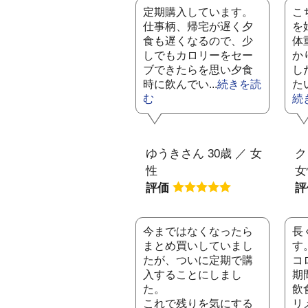
定期購入しています。
こ
仕事柄、帰宅が遅く夕
を
食も遅くなるので、少
体
しでもカロリーをセー
か
ブできたらを思い夕食
し
時に飲んでい...
続きを読
た
む
続
ゆうきさん 30歳 ／ 女
ク
性
女
評価
今まではなくなったら
長
まとめ買いしていまし
す
たが、ついに定期で購
コ
入することにしまし
期
た。
飲
これで残りを気にする
リ