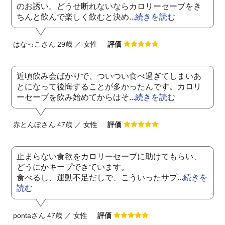
のお誘い。どうせ断れないならカロリーセーブをき
ちんと飲んで楽しく飲むと決め...
続きを読む
はなっこさん 29歳 ／ 女性
評価
近頃飲み会ばかりで、ついつい食べ過ぎてしまいあ
とになって後悔することが多かったんです。カロリ
ーセーブを飲み始めてからはそ...
続きを読む
赤とんぼさん 47歳 ／ 女性
評価
止まらない食欲をカロリーセーブに助けてもらい、
どうにかキープできています。
食べるし、運動不足だしで、こういったサプ...
続きを
読む
pontaさん 47歳 ／ 女性
評価