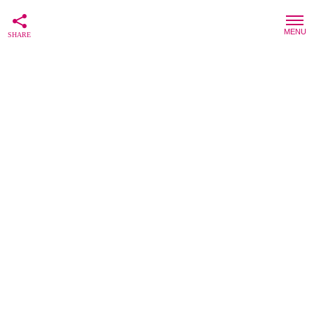
マイクロダイエット
シリ
ダイエットサポート
のレ
TOP
ーズのレビュー
ビュー
ビューティーケア
のレビ
ヘルスケアの
レビューランキング
ュー
レビュー
TOPページ
こぶちゃ @ 03/16/2017 13:20
キトサララ（旧カロリーセーブスーパー（90粒））
の口コミレビュー
平均評価
4.7
836