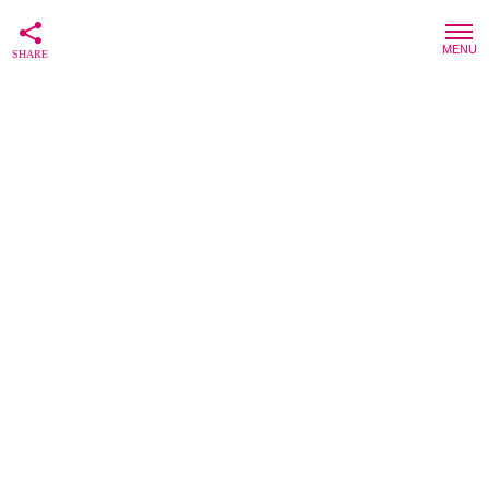
マイクロダイエット
シリ
ダイエットサポート
のレ
TOP
ーズのレビュー
ビュー
ビューティーケア
のレビ
ヘルスケアの
レビューランキング
ュー
レビュー
TOPページ
ゆうゆう @ 06/30/2011 14:44
キトサララ（旧カロリーセーブスーパー（90粒））
の口コミレビュー
平均評価
4.7
836