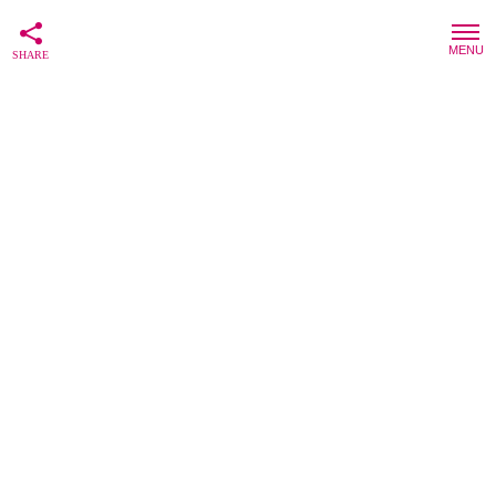
マイクロダイエット
シリ
ダイエットサポート
のレ
TOP
ーズのレビュー
ビュー
ビューティーケア
のレビ
ヘルスケアの
レビューランキング
ュー
レビュー
TOPページ
チョコ @ 09/01/2017 12:20
キトサララ（旧カロリーセーブスーパー（90粒））
の口コミレビュー
平均評価
4.7
836