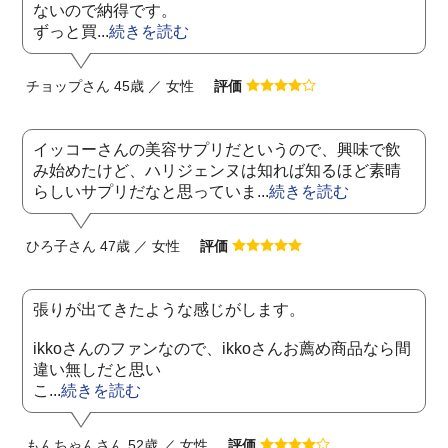
ないので納得です。
ずっと買...
続きを読む
チョップさん 45歳 ／ 女性
評価
イッコーさんの美容サプリだというので、興味で飲
み始めたけど、ハリジェンヌは知れば知るほど素晴
らしいサプリだなと思っていま...
続きを読む
ひろ子さん 47歳 ／ 女性
評価
張りが出てきたような感じがします。
ikkoさんのファンなので、ikkoさんお薦め商品なら間
違い無しだと思い
こ...
続きを読む
もんちゃんさん 52歳 ／ 女性
評価