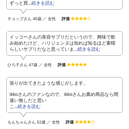
ずっと買...
続きを読む
チョップさん 45歳 ／ 女性
評価
イッコーさんの美容サプリだというので、興味で飲
み始めたけど、ハリジェンヌは知れば知るほど素晴
らしいサプリだなと思っていま...
続きを読む
ひろ子さん 47歳 ／ 女性
評価
張りが出てきたような感じがします。
ikkoさんのファンなので、ikkoさんお薦め商品なら間
違い無しだと思い
こ...
続きを読む
もんちゃんさん 52歳 ／ 女性
評価