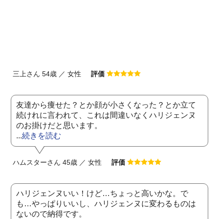
なんとなく感じていた衰え。ちょっとずつ艶感がな
くなってゆくのをは年齢的に仕方ないと思っていま
したが、広告に出ていた方がと...
続きを読む
三上さん 54歳 ／ 女性
評価
友達から痩せた？とか顔が小さくなった？とか立て
続けれに言われて、これは間違いなくハリジェンヌ
のお掛けだと思います。
...
続きを読む
ハムスターさん 45歳 ／ 女性
評価
ハリジェンヌいい！けど…ちょっと高いかな。で
も…やっぱりいいし、ハリジェンヌに変わるものは
ないので納得です。