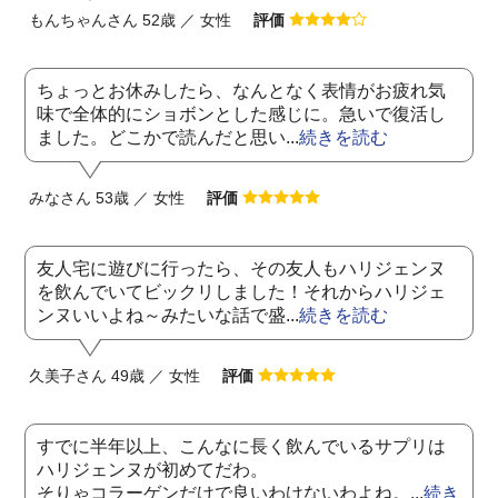
もんちゃんさん 52歳 ／ 女性
評価
ちょっとお休みしたら、なんとなく表情がお疲れ気
味で全体的にショボンとした感じに。急いで復活し
ました。どこかで読んだと思い...
続きを読む
みなさん 53歳 ／ 女性
評価
友人宅に遊びに行ったら、その友人もハリジェンヌ
を飲んでいてビックリしました！それからハリジェ
ンヌいいよね～みたいな話で盛...
続きを読む
久美子さん 49歳 ／ 女性
評価
すでに半年以上、こんなに長く飲んでいるサプリは
ハリジェンヌが初めてだわ。
そりゃコラーゲンだけで良いわけないわよね。...
続き