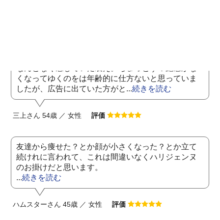
て、やっぱりサプリだと楽だし味...
続きを読む
タッキーさん 40歳 ／ 女性
評価
なんとなく感じていた衰え。ちょっとずつ艶感がな
くなってゆくのをは年齢的に仕方ないと思っていま
したが、広告に出ていた方がと...
続きを読む
三上さん 54歳 ／ 女性
評価
友達から痩せた？とか顔が小さくなった？とか立て
続けれに言われて、これは間違いなくハリジェンヌ
のお掛けだと思います。
...
続きを読む
ハムスターさん 45歳 ／ 女性
評価