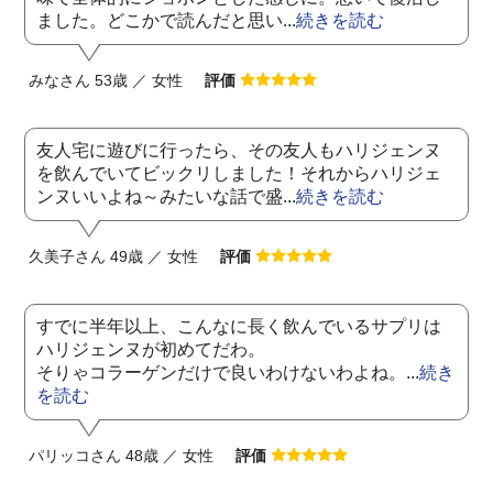
ました。どこかで読んだと思い...
続きを読む
みなさん 53歳 ／ 女性
評価
友人宅に遊びに行ったら、その友人もハリジェンヌ
を飲んでいてビックリしました！それからハリジェ
ンヌいいよね～みたいな話で盛...
続きを読む
久美子さん 49歳 ／ 女性
評価
すでに半年以上、こんなに長く飲んでいるサプリは
ハリジェンヌが初めてだわ。
そりゃコラーゲンだけで良いわけないわよね。...
続き
を読む
パリッコさん 48歳 ／ 女性
評価