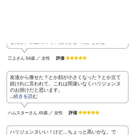
タッキーさん 40歳 ／ 女性
評価
なんとなく感じていた衰え。ちょっとずつ艶感がな
くなってゆくのをは年齢的に仕方ないと思っていま
したが、広告に出ていた方がと...
続きを読む
三上さん 54歳 ／ 女性
評価
友達から痩せた？とか顔が小さくなった？とか立て
続けれに言われて、これは間違いなくハリジェンヌ
のお掛けだと思います。
...
続きを読む
ハムスターさん 45歳 ／ 女性
評価
ハリジェンヌいい！けど…ちょっと高いかな。で