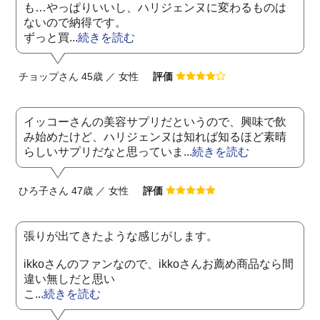
も…やっぱりいいし、ハリジェンヌに変わるものは
ないので納得です。
ずっと買...
続きを読む
チョップさん 45歳 ／ 女性
評価
イッコーさんの美容サプリだというので、興味で飲
み始めたけど、ハリジェンヌは知れば知るほど素晴
らしいサプリだなと思っていま...
続きを読む
ひろ子さん 47歳 ／ 女性
評価
張りが出てきたような感じがします。
ikkoさんのファンなので、ikkoさんお薦め商品なら間
違い無しだと思い
こ...
続きを読む