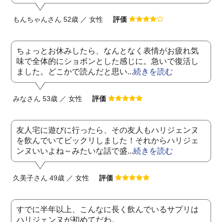
もんちゃんさん 52歳 ／ 女性
評価
ちょっとお休みしたら、なんとなく表情がお疲れ気
味で全体的にショボンとした感じに。急いで復活し
ました。どこかで読んだと思い...
続きを読む
みなさん 53歳 ／ 女性
評価
友人宅に遊びに行ったら、その友人もハリジェンヌ
を飲んでいてビックリしました！それからハリジェ
ンヌいいよね～みたいな話で盛...
続きを読む
久美子さん 49歳 ／ 女性
評価
すでに半年以上、こんなに長く飲んでいるサプリは
ハリジェンヌが初めてだわ。