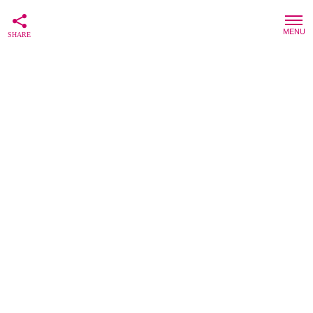
マイクロダイエット
シリ
ダイエットサポート
のレ
TOP
ーズのレビュー
ビュー
ビューティーケア
のレビ
ヘルスケアの
レビューランキング
ュー
レビュー
TOPページ
なかま @ 03/29/2017 18:41
マイクロダイエット セルフチョイスパックの口コ
ミレビュー
平均評価
4.7
2555