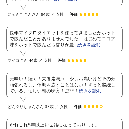
にゃんこさんさん 64歳 ／ 女性
評価
長年マイクロダイエットを使ってきましたがホット
で飲んだことがありませんでした。はじめてココア
味をホットで飲んだら香りが豊...
続きを読む
マイコさん 44歳 ／ 女性
評価
美味い！続く！栄養素満点！少しお高いけどその分
頑張れるし、体調を崩すことはない！ずっと継続し
ている。忙しい朝の味方！是非！
続きを読む
どんぐりちゃんさん 37歳 ／ 女性
評価
かれこれ5年以上お世話になっております。