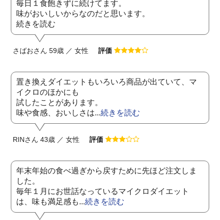
毎日１食飽きずに続けてます。
味がおいしいからなのだと思います。
続きを読む
さばおさん 59歳 ／ 女性
評価
置き換えダイエットもいろいろ商品が出ていて、マ
イクロのほかにも
試したことがあります。
味や食感、おいしさは...
続きを読む
RINさん 43歳 ／ 女性
評価
年末年始の食べ過ぎから戻すために先ほど注文しま
した。
毎年１月にお世話なっているマイクロダイエット
は、味も満足感も...
続きを読む