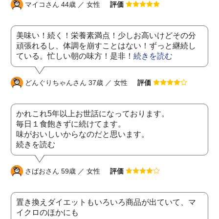
マイコさん 44歳 ／ 女性
評価
美味い！続く！栄養素満点！少しお高いけどその分
頑張れるし、体調を崩すことはない！ずっと継続し
ている。忙しい朝の味方！是非！
続きを読む
どんぐりちゃんさん 37歳 ／ 女性
評価
かれこれ5年以上お世話になっております。
毎日１食飽きずに続けてます。
味がおいしいからなのだと思います。
続きを読む
さばおさん 59歳 ／ 女性
評価
置き換えダイエットもいろいろ商品が出ていて、マ
イクロのほかにも