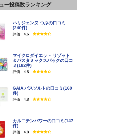
ュー投稿数ランキング
ハリジェンヌ つぶの口コミ
(240件)
評価 4.6
マイクロダイエット リゾット
＆パスタミックスパックの口コ
ミ(182件)
評価 4.8
GAIA バスソルトの口コミ(160
件)
評価 4.8
カルニチンパワーの口コミ(147
件)
評価 4.8