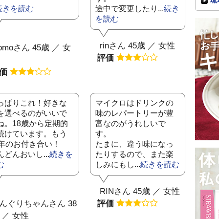
琉
続きを読む
途中で変更したり...
続き
を読む
rinさん 45歳 ／ 女性
omoさん 45歳 ／ 女
評価
評価
っぱりこれ！好きな
マイクロはドリンクの
を選べるのがいいで
味のレパートリーが豊
ね。18歳から定期的
富なのがうれしいで
続けています。もう
す。
0年のお付き合い！
たまに、違う味になっ
んどんおいし...
続きを
たりするので、また楽
む
しみにもし...
続きを読む
RINさん 45歳 ／ 女性
んぐりちゃんさん 38
評価
 ／ 女性