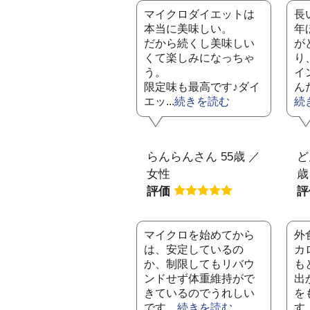
マイクロダイエットは
長
本当に美味しい。
年
だから続くし美味しい
が
くて楽しみになっちゃ
り
う。
イ
限定味も最高です♪ダイ
ん
エッ...
続きを読む
続
らんらんさん 55歳 ／
ど
女性
歳
評価
マイクロを始めてから
外
は、安定しているの
カ
か、制限してもリバウ
も
ンドせず体重維持がで
出
きているのでうれしい
を
です。
続きを読む
す