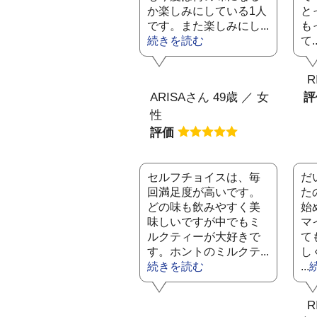
か楽しみにしている1人
と
です。また楽しみにし...
も
続きを読む
て..
R
ARISAさん 49歳 ／ 女
性
評価
セルフチョイスは、毎
だ
回満足度が高いです。
た
どの味も飲みやすく美
始
味しいですが中でもミ
マ
ルクティーが大好きで
て
す。ホントのミルクテ...
し
続きを読む
...
R