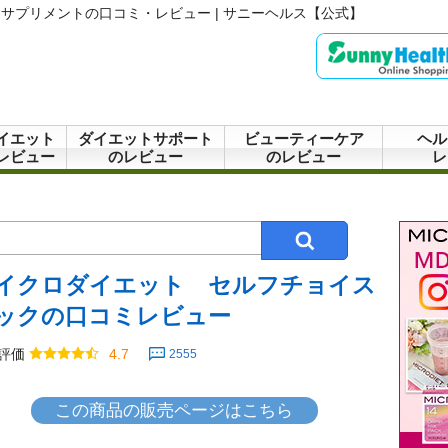
サプリメントの口コミ・レビュー | サニーヘルス【公式】
イエット
ダイエットサポート
ビューティーケア
ヘル
レビュー
のレビュー
のレビュー
レ
イクロダイエット セルフチョイス
ックの口コミレビュー
評価
4.7
2555
この商品の販売ページはこちら