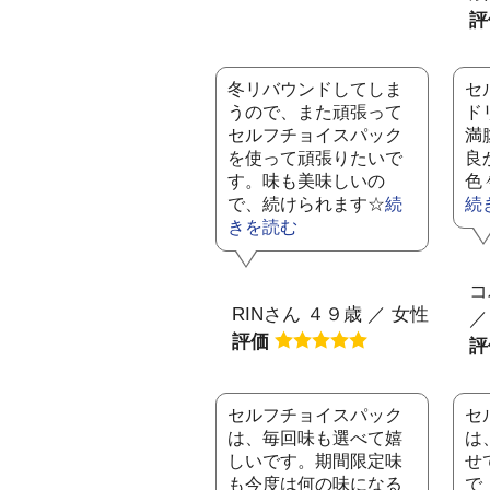
冬リバウンドしてしま
セ
うので、また頑張って
ド
セルフチョイスパック
満
を使って頑張りたいで
良
す。味も美味しいの
色
で、続けられます☆
続
続
きを読む
コ
RINさん ４９歳 ／ 女性
／
評価
セルフチョイスパック
セ
は、毎回味も選べて嬉
は
しいです。期間限定味
せ
も今度は何の味になる
で