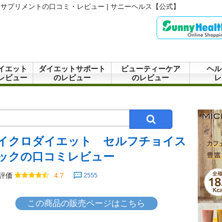
サプリメントの口コミ・レビュー | サニーヘルス【公式】
イエット
ダイエットサポート
ビューティーケア
ヘル
レビュー
のレビュー
のレビュー
レ
イクロダイエット セルフチョイス
ックの口コミレビュー
評価
4.7
2555
この商品の販売ページはこちら