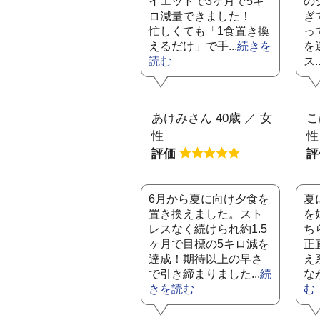
イエットで3ヶ月で5キ
の
ロ減量できました！
ぎ
忙しくても「1食置き換
っ
えるだけ」で手...
続きを
を
読む
ス..
あけみさん 40歳 ／ 女
こ
性
性
評価
6月から夏に向け夕食を
夏
置き換えました。スト
を
レスなく続けられ約1.5
ち
ヶ月で目標の5キロ減を
正
達成！期待以上の早さ
え
で引き締まりました...
続
な
きを読む
む