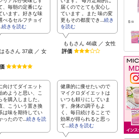
シリアルが美味しす
います。 毎月定期的に
て、毎朝の定番にな
届くのでとても安心し
ています。好きな味
ています 。また 味の変
選べるセルフチョイ
更もその都度でき...
続き
.
続きを読む
を読む
ももさん 46歳 ／ 女性
はるさん 37歳 ／ 女
評価
評価
に向けてダイエット
健康的に痩せたいので
始めようと思い、こ
マイクロダイエットは
らを購入しました。
いつも頼りにしていま
直、こういう置き換
す。身体の調子もよ
系は味を期待してい
く、毎日続けることで
かったので...
続きを読
効果が得られると思っ
て...
続きを読む