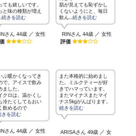
っても嬉しいです。
肌が見えても恥ずかし
っと味の種類が増え
くないようにと、毎日
.
続きを読む
飲ん...
続きを読む
INさん 44歳 ／ 女性
RINさん 44歳 ／ 女性
評価
評価
いぶ暖かくなってき
また本格的に始めまし
ので、アイスで飲み
た。ミルクティーが好
めました。
きでハマっています。
イクロは、温かくし
またマイナスまたマイ
も冷たくしてもおい
ナス5kgがんばります。
く飲めるので
続きを読む
続きを読む
INさん 44歳 ／ 女性
ARISAさん 49歳 ／ 女