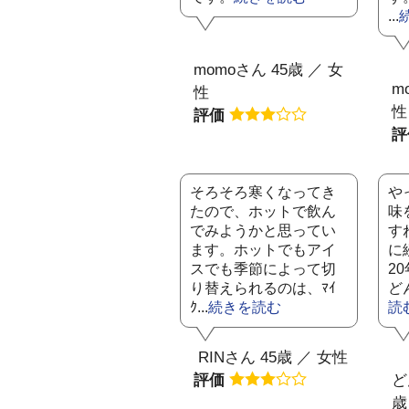
...
momoさん 45歳 ／ 女
m
性
性
評価
そろそろ寒くなってき
や
たので、ホットで飲ん
味
でみようかと思ってい
す
ます。ホットでもアイ
に
スでも季節によって切
2
り替えられるのは、ﾏｲ
ど
ｸ...
続きを読む
読
RINさん 45歳 ／ 女性
評価
ど
歳