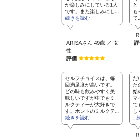
か楽しみにしている1人
と
です。また楽しみにし...
も
続きを読む
て..
R
ARISAさん 49歳 ／ 女
性
評価
セルフチョイスは、毎
だ
回満足度が高いです。
た
どの味も飲みやすく美
始
味しいですが中でもミ
マ
ルクティーが大好きで
て
す。ホントのミルクテ...
し
続きを読む
...
R