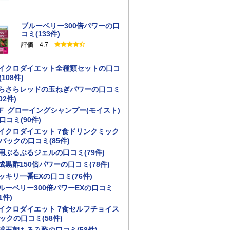
ブルーベリー300倍パワーの口
コミ(133件)
評価 4.7
イクロダイエット全種類セットの口コ
(108件)
らさらレッドの玉ねぎパワーの口コミ
02件)
Ｆ グローイングシャンプー(モイスト)
口コミ(90件)
イクロダイエット 7食ドリンクミック
パックの口コミ(85件)
用ぶるぶるジェルの口コミ(79件)
成黒酢150倍パワーの口コミ(78件)
ッキリ一番EXの口コミ(76件)
ルーベリー300倍パワーEXの口コミ
1件)
イクロダイエット 7食セルフチョイス
ックの口コミ(58件)