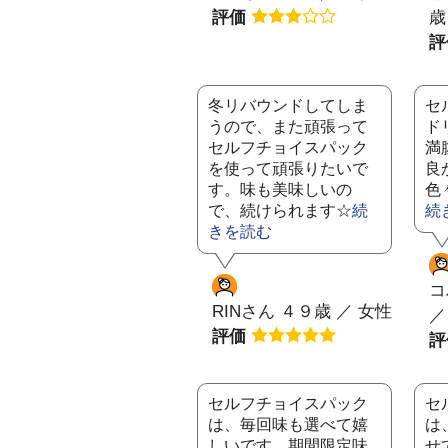
評価
歳
冬リバウンドしてしま
セ
うので、また頑張って
ド
セルフチョイスパック
満
を使って頑張りたいで
良
す。味も美味しいの
色
で、続けられます☆
続
続
きを読む
コ
RINさん ４９歳 ／ 女性
／
評価
セルフチョイスパック
セ
は、毎回味も選べて嬉
は
しいです。期間限定味
せ