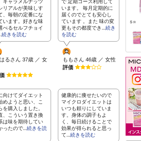
、キャラメルナッツ
で 定期コース利用して
シリアルが美味しす
います。 毎月定期的に
て、毎朝の定番にな
届くのでとても安心し
ています。好きな味
ています 。また 味の変
選べるセルフチョイ
更もその都度でき...
続き
.
続きを読む
を読む
はるさん 37歳 ／ 女
ももさん 46歳 ／ 女性
評価
評価
に向けてダイエット
健康的に痩せたいので
始めようと思い、こ
マイクロダイエットは
らを購入しました。
いつも頼りにしていま
直、こういう置き換
す。身体の調子もよ
系は味を期待してい
く、毎日続けることで
かったので...
続きを読
効果が得られると思っ
て...
続きを読む