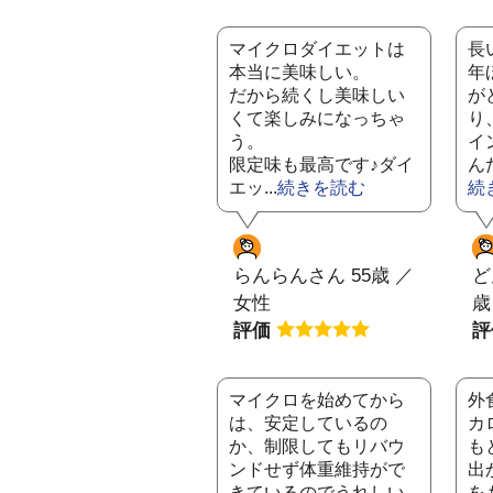
マイクロダイエットは
長
本当に美味しい。
年
だから続くし美味しい
が
くて楽しみになっちゃ
り
う。
イ
限定味も最高です♪ダイ
ん
エッ...
続きを読む
続
らんらんさん 55歳 ／
ど
女性
歳
評価
マイクロを始めてから
外
は、安定しているの
カ
か、制限してもリバウ
も
ンドせず体重維持がで
出
きているのでうれしい
を