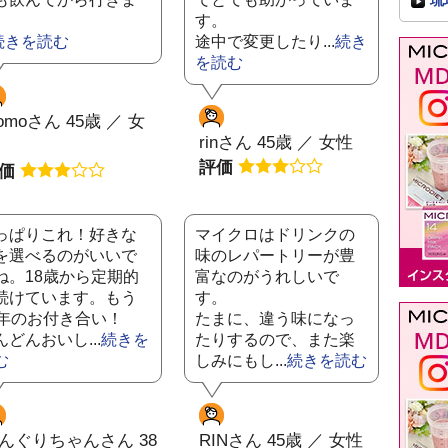
琉
。
す。
続きを読む
途中で変更したり...
続き
を読む
omoさん 45歳 ／ 女
rinさん 45歳 ／ 女性
評価
評価
っぱりこれ！好きな
マイクロはドリンクの
を選べるのがいいで
味のレパートリーが豊
ね。18歳から定期的
富なのがうれしいで
続けています。もう
す。
0年のお付き合い！
たまに、違う味になっ
んどんおいし...
続きを
たりするので、また楽
む
しみにもし...
続きを読む
んぐりちゃんさん 38
RINさん 45歳 ／ 女性