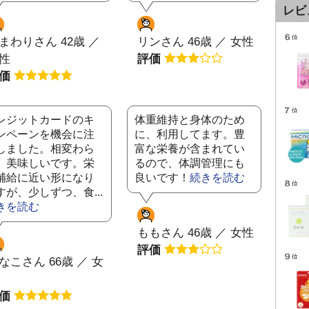
レビ
まわりさん 42歳 ／
リンさん 46歳 ／ 女性
性
評価
評価
レジットカードのキ
体重維持と身体のため
ンペーンを機会に注
に、利用してます。豊
しました。相変わら
富な栄養が含まれてい
、美味しいです。栄
るので、体調管理にも
補給に近い形になり
良いです！
続きを読む
すが、少しずつ、食...
きを読む
ももさん 46歳 ／ 女性
評価
なこさん 66歳 ／ 女
評価