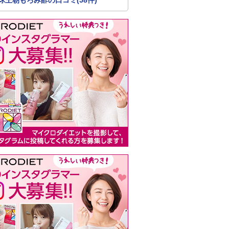
球王朝もろみ酢の口コミ(58件)