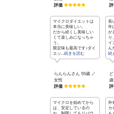
評価
マイクロダイエットは
長
本当に美味しい。
年
だから続くし美味しい
が
くて楽しみになっちゃ
り
う。
イ
限定味も最高です♪ダイ
ん
エッ...
続きを読む
続
らんらんさん 55歳 ／
ど
女性
歳
評価
マイクロを始めてから
外
は、安定しているの
カ
か、制限してもリバウ
も