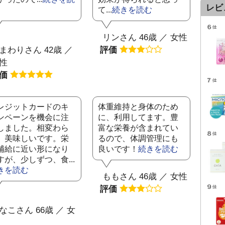
レビ
て...
続きを読む
リンさん 46歳 ／ 女性
まわりさん 42歳 ／
評価
性
評価
レジットカードのキ
体重維持と身体のため
ンペーンを機会に注
に、利用してます。豊
しました。相変わら
富な栄養が含まれてい
、美味しいです。栄
るので、体調管理にも
補給に近い形になり
良いです！
続きを読む
すが、少しずつ、食...
きを読む
ももさん 46歳 ／ 女性
評価
なこさん 66歳 ／ 女