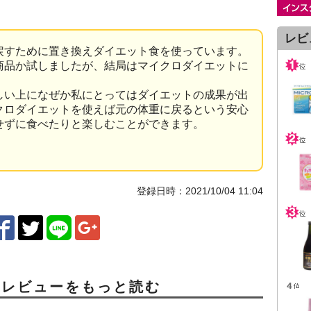
レビ
戻すために置き換えダイエット食を使っています。
商品か試しましたが、結局はマイクロダイエットに
しい上になぜか私にとってはダイエットの成果が出
クロダイエットを使えば元の体重に戻るという安心
せずに食べたりと楽しむことができます。
登録日時：2021/10/04 11:04
ミレビューをもっと読む