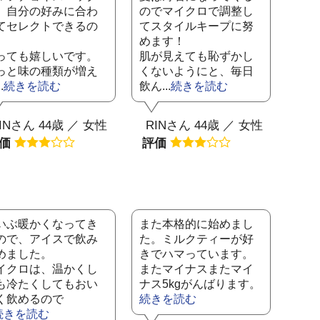
、自分の好みに合わ
のでマイクロで調整し
てセレクトできるの
てスタイルキープに努
めます！
っても嬉しいです。
肌が見えても恥ずかし
っと味の種類が増え
くないようにと、毎日
.
続きを読む
飲ん...
続きを読む
INさん 44歳 ／ 女性
RINさん 44歳 ／ 女性
評価
評価
いぶ暖かくなってき
また本格的に始めまし
ので、アイスで飲み
た。ミルクティーが好
めました。
きでハマっています。
イクロは、温かくし
またマイナスまたマイ
も冷たくしてもおい
ナス5kgがんばります。
く飲めるので
続きを読む
続きを読む