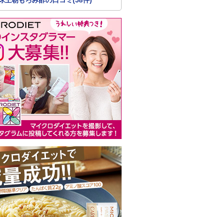
球王朝もろみ酢の口コミ(58件)