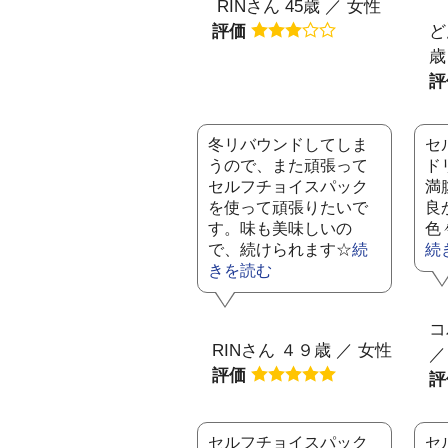
RINさん 45歳 ／ 女性
評価
ど
歳
冬リバウンドしてしま
セ
うので、また頑張って
ド
セルフチョイスパック
満
を使って頑張りたいで
良
す。味も美味しいの
色
で、続けられます☆
続
続
きを読む
コ
RINさん ４９歳 ／ 女性
／
評価
セルフチョイスパック
セ