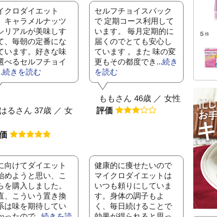
イクロダイエット
セルフチョイスパック
、キャラメルナッツ
で 定期コース利用して
シリアルが美味しす
います。 毎月定期的に
て、毎朝の定番にな
届くのでとても安心し
ています。好きな味
ています 。また 味の変
選べるセルフチョイ
更もその都度でき...
続き
.
続きを読む
を読む
ももさん 46歳 ／ 女性
はるさん 37歳 ／ 女
評価
評価
に向けてダイエット
健康的に痩せたいので
始めようと思い、こ
マイクロダイエットは
らを購入しました。
いつも頼りにしていま
直、こういう置き換
す。身体の調子もよ
系は味を期待してい
く、毎日続けることで
かったので...
続きを読
効果が得られると思っ