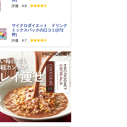
件)
評価 4.8
マイクロダイエット ドリンク
ミックスパックの口コミ(272
件)
評価 4.7