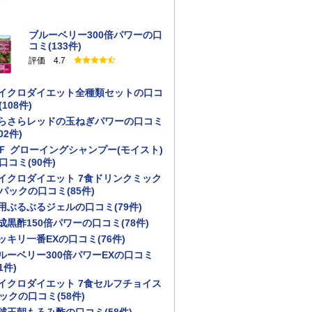
ブルーベリー300倍パワーの口
コミ(133件)
評価 4.7
イクロダイエット全種類セットの口コ
(108件)
らさらレッドの玉ねぎパワーの口コミ
02件)
Ｆ グローイングシャンプー(モイスト)
口コミ(90件)
イクロダイエット 7食ドリンクミック
パックの口コミ(85件)
用ぶるぶるジェルの口コミ(79件)
成黒酢150倍パワーの口コミ(78件)
ッキリ一番EXの口コミ(76件)
ルーベリー300倍パワーEXの口コミ
1件)
イクロダイエット 7食セルフチョイス
ックの口コミ(58件)