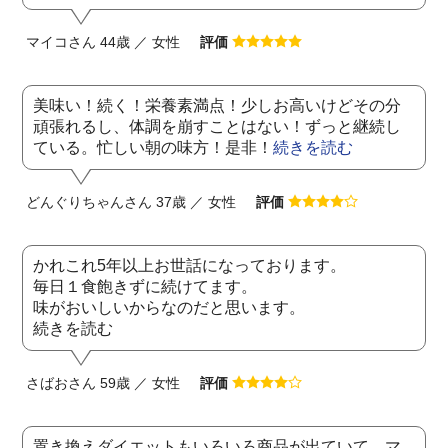
マイコさん 44歳 ／ 女性
評価
美味い！続く！栄養素満点！少しお高いけどその分
頑張れるし、体調を崩すことはない！ずっと継続し
ている。忙しい朝の味方！是非！
続きを読む
どんぐりちゃんさん 37歳 ／ 女性
評価
かれこれ5年以上お世話になっております。
毎日１食飽きずに続けてます。
味がおいしいからなのだと思います。
続きを読む
さばおさん 59歳 ／ 女性
評価
置き換えダイエットもいろいろ商品が出ていて、マ