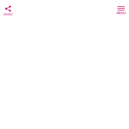
マイクロダイエット
シリ
ダイエットサポート
のレ
TOP
ーズのレビュー
ビュー
ビューティーケア
のレビ
ヘルスケアの
レビューランキング
ュー
レビュー
Sari @ 04/05/2021 01:41
TOPページ
マイクロダイエット セルフチョイスパックの口コ
ミレビュー
平均評価
4.7
2555