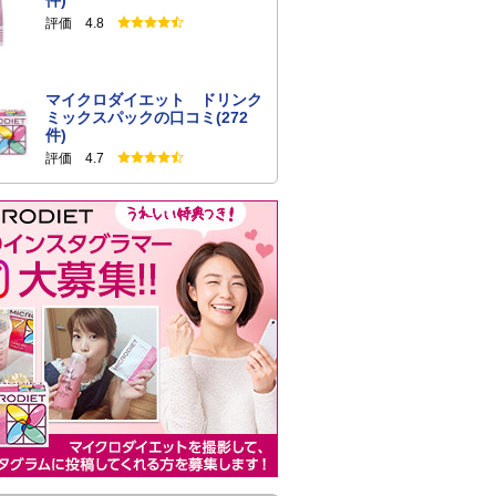
件)
評価 4.8
マイクロダイエット ドリンク
ミックスパックの口コミ(272
件)
評価 4.7