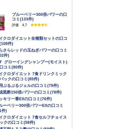
ブルーベリー300倍パワーの口
コミ(133件)
評価 4.7
イクロダイエット全種類セットの口コ
(108件)
らさらレッドの玉ねぎパワーの口コミ
02件)
Ｆ グローイングシャンプー(モイスト)
口コミ(90件)
イクロダイエット 7食ドリンクミック
パックの口コミ(85件)
用ぶるぶるジェルの口コミ(79件)
成黒酢150倍パワーの口コミ(78件)
ッキリ一番EXの口コミ(76件)
ルーベリー300倍パワーEXの口コミ
1件)
イクロダイエット 7食セルフチョイス
ックの口コミ(58件)