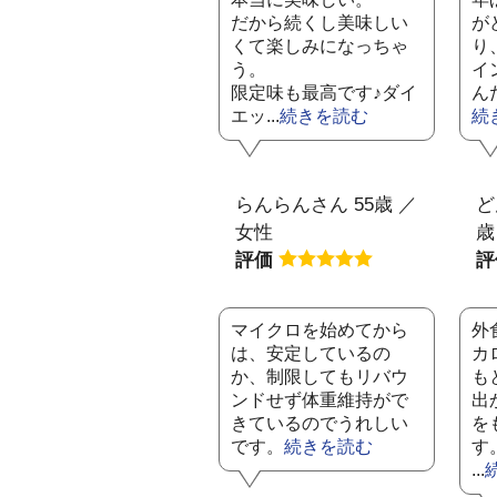
だから続くし美味しい
が
くて楽しみになっちゃ
り
う。
イ
限定味も最高です♪ダイ
ん
エッ...
続きを読む
続
らんらんさん 55歳 ／
ど
女性
歳
評価
マイクロを始めてから
外
は、安定しているの
カ
か、制限してもリバウ
も
ンドせず体重維持がで
出
きているのでうれしい
を
です。
続きを読む
す
...