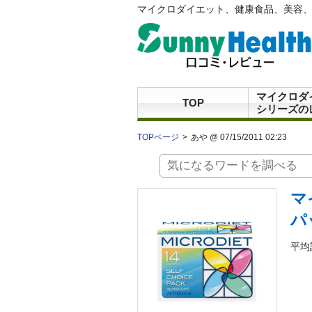
マイクロダイエット、健康食品、美容、
マイクロダ
TOP
シリーズの
TOPページ
あや @ 07/15/2011 02:23
マ
パ
平均