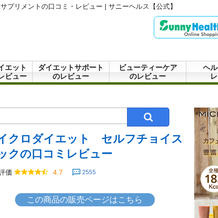
サプリメントの口コミ・レビュー | サニーヘルス【公式】
イエット
ダイエットサポート
ビューティーケア
ヘル
レビュー
のレビュー
のレビュー
レ
イクロダイエット セルフチョイス
ックの口コミレビュー
評価
4.7
2555
この商品の販売ページはこちら