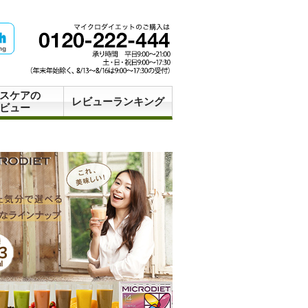
スケアの
レビューランキング
ビュー