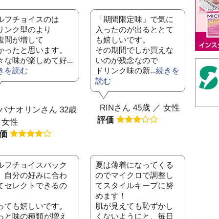
ルフチョイスのは
「期間限定味」で気に
リンク型のより
入ったのが出るととて
腹間が増して
も嬉しいです。
かったと思います。
その期間でしか買えな
々な味が楽しめて好...
いのが残念なので
きを読む
ドリンク味の新...
続きを
読む
RINさん 45歳 ／ 女性
バナオリンさん 32歳
評価
 女性
評価
ルフチョイスパック
夏は薄着になってくる
、自分の好みに合わ
のでマイクロで調整し
てセレクトできるの
てスタイルキープに努
めます！
っても嬉しいです。
肌が見えても恥ずかし
っと味の種類が増え
くないようにと、毎日