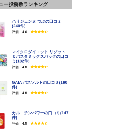
ュー投稿数ランキング
ハリジェンヌ つぶの口コミ
(240件)
評価 4.6
マイクロダイエット リゾット
＆パスタミックスパックの口コ
ミ(182件)
評価 4.8
GAIA バスソルトの口コミ(160
件)
評価 4.8
カルニチンパワーの口コミ(147
件)
評価 4.8