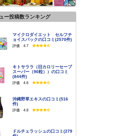
ュー投稿数ランキング
マイクロダイエット セルフチ
ョイスパックの口コミ(2570件)
評価 4.7
キトサララ（旧カロリーセーブ
スーパー（90粒））の口コミ
(844件)
評価 4.6
沖縄野草エキスの口コミ(516
件)
評価 4.8
ドルチェラッシュの口コミ(279