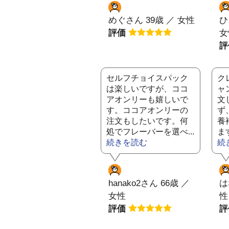
めぐさん 39歳 ／ 女性
ひ
評価
女
セルフチョイスパック
ク
は楽しいですが、ココ
ャ
アオンリーも嬉しいで
文
す。ココアオンリーの
ず
注文もしたいです。何
養
処でフレーバーを選べ...
ま
続きを読む
続
hanako2さん 66歳 ／
は
女性
性
評価