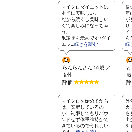
マイクロダイエットは
長
本当に美味しい。
年
だから続くし美味しい
が
くて楽しみになっちゃ
り
う。
イ
限定味も最高です♪ダイ
ん
エッ...
続きを読む
続
らんらんさん 55歳 ／
ど
女性
歳
評価
マイクロを始めてから
外
は、安定しているの
カ
か、制限してもリバウ
も
ンドせず体重維持がで
出
きているのでうれしい
を
です。
続きを読む
す