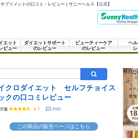
サプリメントの口コミ・レビュー | サニーヘルス【公式】
イエット
ダイエットサポート
ビューティーケア
ヘル
レビュー
のレビュー
のレビュー
レ
イクロダイエット セルフチョイス
ックの口コミレビュー
評価
4.7
2555
この商品の販売ページはこちら