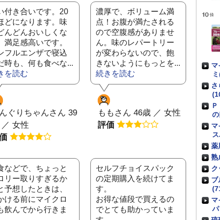
い付き合いです。20
濃厚で、ボリューム満
ほどになります。味
点！お腹が満たされる
どんどんおいしくな
ので空腹感がありませ
、満足感高いです。
ん。味のレパートリー
ンフルエンザで寝込
が変わらないので、飽
だ時も、何も食べな...
きないようにもっとを...
マ
きを読む
続きを読む
ミ
さ
(1
Ｐ
んぐりちゃんさん 39
ももさん 46歳 ／ 女性
の
 ／ 女性
評価
マ
ス
評価
薬
熟
食などで、ちょっと
セルフチョイスパック
ク
ロリー取りすぎるか
の定期購入を続けてま
ブ
と予想したときは、
す。
(7
かける前にマイクロ
お得な値段で買えるの
マ
パ
も飲んでから行きま
でとても助かっていま
。
す。