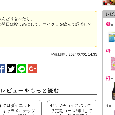
レビ
飲んだり食べたり、
の翌日は控えめにして、マイクロを飲んで調整して
登録日時：2024/07/01 14:33
ミレビューをもっと読む
イクロダイエット
セルフチョイスパック
、キャラメルナッツ
で 定期コース利用して