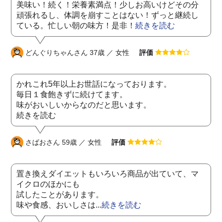
美味い！続く！栄養素満点！少しお高いけどその分
頑張れるし、体調を崩すことはない！ずっと継続し
ている。忙しい朝の味方！是非！
続きを読む
どんぐりちゃんさん 37歳 ／ 女性
評価
かれこれ5年以上お世話になっております。
毎日１食飽きずに続けてます。
味がおいしいからなのだと思います。
続きを読む
さばおさん 59歳 ／ 女性
評価
置き換えダイエットもいろいろ商品が出ていて、マ
イクロのほかにも
試したことがあります。
味や食感、おいしさは...
続きを読む