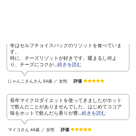
入学後の一人暮らしの栄養補給に買ったのが初...
続き
を読む
シルキーちゃんさん 37歳 ／ 女性
評価
冬はセルフチョイスパックのリゾットを食べていま
す。
特に、チーズリゾットが好きです。暖まるし何よ
り、チーズにコクが...
続きを読む
にゃんこさんさん 64歳 ／ 女性
評価
長年マイクロダイエットを使ってきましたがホット
で飲んだことがありませんでした。はじめてココア
味をホットで飲んだら香りが豊...
続きを読む
マイコさん 44歳 ／ 女性
評価