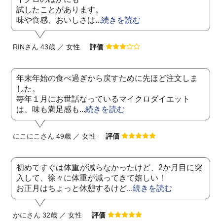
試したことがあります。
味や食感、おいしさは...
続きを読む
RINさん 43歳 ／ 女性
評価
年末年始の食べ過ぎから戻すために先ほど注文しま
した。
毎年１月にお世話なっているマイクロダイエット
は、味も満足感も...
続きを読む
にこにこさん 49歳 ／ 女性
評価
初めてすぐは体重が減らなかったけど、2か月目に突
入して、徐々に体重が減ってきて嬉しい！
お正月はちょっと休憩するけど...
続きを読む
かにさん 32歳 ／ 女性
評価