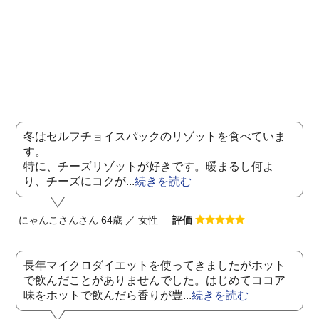
継続して20年になります。
大学受験のストレスでお菓子を食べて太ったので、
入学後の一人暮らしの栄養補給に買ったのが初...
続き
を読む
シルキーちゃんさん 37歳 ／ 女性
評価
冬はセルフチョイスパックのリゾットを食べていま
す。
特に、チーズリゾットが好きです。暖まるし何よ
り、チーズにコクが...
続きを読む
にゃんこさんさん 64歳 ／ 女性
評価
長年マイクロダイエットを使ってきましたがホット
で飲んだことがありませんでした。はじめてココア
味をホットで飲んだら香りが豊...
続きを読む