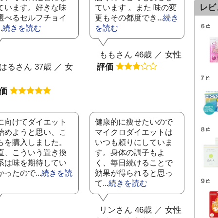
レビ
ています。好きな味
ています 。また 味の変
選べるセルフチョイ
更もその都度でき...
続き
.
続きを読む
を読む
ももさん 46歳 ／ 女性
はるさん 37歳 ／ 女
評価
評価
に向けてダイエット
健康的に痩せたいので
始めようと思い、こ
マイクロダイエットは
らを購入しました。
いつも頼りにしていま
直、こういう置き換
す。身体の調子もよ
系は味を期待してい
く、毎日続けることで
かったので...
続きを読
効果が得られると思っ
て...
続きを読む
リンさん 46歳 ／ 女性