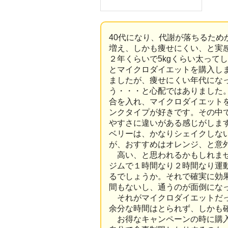
40代になり、代謝が落ちるため
増え、しかも痩せにくい、と実
２年くらいで5kgくらい太って
とマイクロダイエットを購入し
ましたが、痩せにくい年代にな
う・・・と心配ではありました
合を入れ、マイクロダイエットを
ンクタイプが好きです。その中
やすさに違いがある感じがしま
ベリーは、かなりシェイクしな
が、おすすめはオレンジ、と意
高い、と思われるかもしれませ
ジムで１時間なり２時間なり運
るでしょうか。それで確実に効
間もないし、通うのが面倒にな
それがマイクロダイエットだっ
余分な時間はとられず、しかも
お得なキャンペーンの時に購入