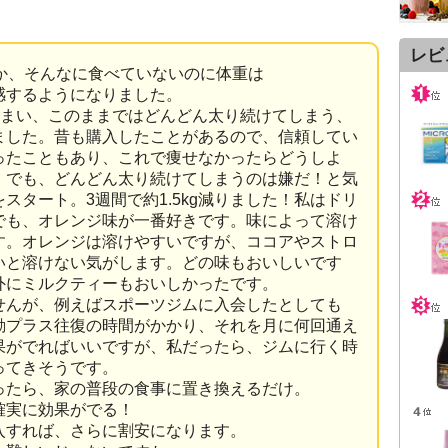
レビ
か、そんなに食べていないのに体重は
感するようになりました。
しまい、このままではどんどん太り続けてしまう、
ました。昔も購入したことがあるので、信頼してい
ったこともあり、これで痩せなかったらどうしよ
。でも、どんどん太り続けてしまうのは嫌だ！と気
スタート。3週間で約1.5kg減りました！私はドリ
でも、オレンジ味が一番好きです。味によって溶け
す。オレンジは溶けやすいですが、ココアやストロ
いと溶けない気がします。どの味もおいしいです
外にミルクティーもおいしかったです。
んが、例えばスポーツジムに入会したとしても
動プラス往復の時間がかかり、それを月に何回通え
果がでればいいですが、私だったら、ジムに行く時
ってきそうです。
たら、家の普段の食事に置き換えるだけ。
確実に効果がでる！
すれば、さらに割安になります。