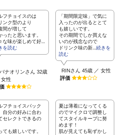
ルフチョイスのは
「期間限定味」で気に
リンク型のより
入ったのが出るととて
腹間が増して
も嬉しいです。
かったと思います。
その期間でしか買えな
々な味が楽しめて好...
いのが残念なので
きを読む
ドリンク味の新...
続きを
読む
RINさん 45歳 ／ 女性
バナオリンさん 32歳
評価
 女性
評価
ルフチョイスパック
夏は薄着になってくる
、自分の好みに合わ
のでマイクロで調整し
てセレクトできるの
てスタイルキープに努
めます！
っても嬉しいです。
肌が見えても恥ずかし