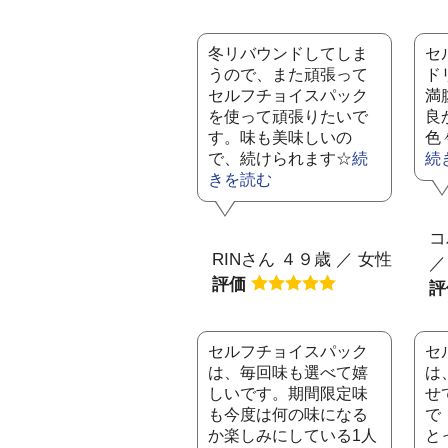
冬リバウンドしてしま
セ
うので、また頑張って
ド
セルフチョイスパック
満
を使って頑張りたいで
良
す。味も美味しいの
色
で、続けられます☆
続
続
きを読む
コ
RINさん ４９歳 ／ 女性
／
評価
セルフチョイスパック
セ
は、毎回味も選べて嬉
は
しいです。期間限定味
せ
も今度は何の味になる
で
か楽しみにしている1人
と