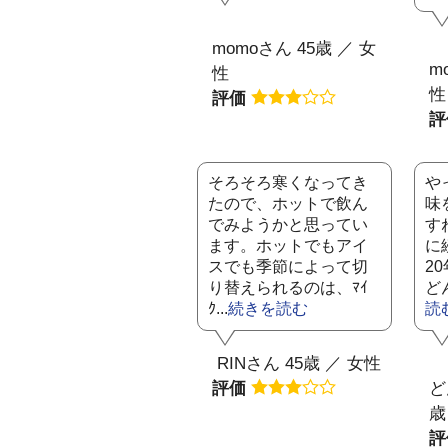
momoさん 45歳 ／ 女
m
性
性
評価
そろそろ寒くなってき
や
たので、ホットで飲ん
味
でみようかと思ってい
す
ます。ホットでもアイ
に
スでも季節によって切
2
り替えられるのは、ﾏｲ
ど
ｸ...
続きを読む
読
RINさん 45歳 ／ 女性
評価
ど
歳