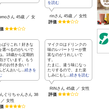
を読む
rinさん 45歳 ／ 女性
omoさん 45歳 ／ 女
評価
評価
っぱりこれ！好きな
マイクロはドリンクの
を選べるのがいいで
味のレパートリーが豊
ね。18歳から定期的
富なのがうれしいで
続けています。もう
す。
0年のお付き合い！
たまに、違う味になっ
んどんおいし...
続きを
たりするので、また楽
む
しみにもし...
続きを読む
RINさん 45歳 ／ 女性
んぐりちゃんさん 38
評価
 ／ 女性
評価