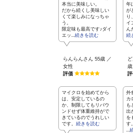
本当に美味しい。
年
だから続くし美味しい
が
くて楽しみになっちゃ
り
う。
イ
限定味も最高です♪ダイ
ん
エッ...
続きを読む
続
らんらんさん 55歳 ／
ど
女性
歳
評価
マイクロを始めてから
外
は、安定しているの
カ
か、制限してもリバウ
も
ンドせず体重維持がで
出
きているのでうれしい
を
です。
続きを読む
す
...