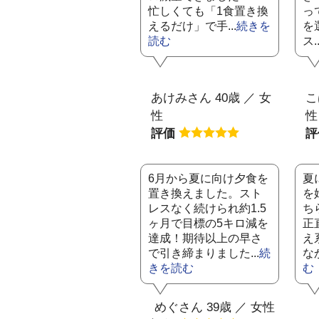
忙しくても「1食置き換
っ
えるだけ」で手...
続きを
を
読む
ス..
あけみさん 40歳 ／ 女
こ
性
性
評価
6月から夏に向け夕食を
夏
置き換えました。スト
を
レスなく続けられ約1.5
ち
ヶ月で目標の5キロ減を
正
達成！期待以上の早さ
え
で引き締まりました...
続
な
きを読む
む
めぐさん 39歳 ／ 女性