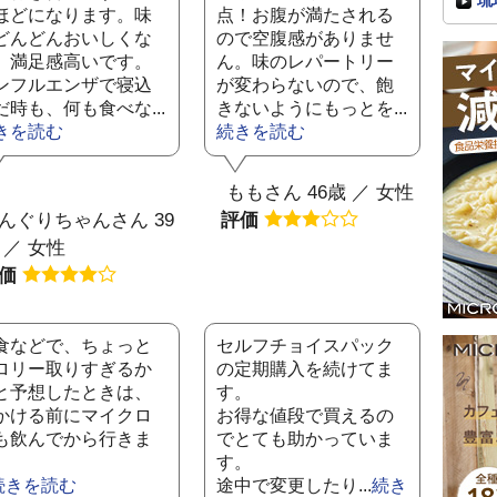
琉
ほどになります。味
点！お腹が満たされる
どんどんおいしくな
ので空腹感がありませ
、満足感高いです。
ん。味のレパートリー
ンフルエンザで寝込
が変わらないので、飽
だ時も、何も食べな...
きないようにもっとを...
きを読む
続きを読む
ももさん 46歳 ／ 女性
んぐりちゃんさん 39
評価
 ／ 女性
評価
食などで、ちょっと
セルフチョイスパック
ロリー取りすぎるか
の定期購入を続けてま
と予想したときは、
す。
かける前にマイクロ
お得な値段で買えるの
も飲んでから行きま
でとても助かっていま
。
す。
続きを読む
途中で変更したり...
続き