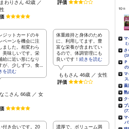
まわりさん 42歳 ／
評価
性
評価
レジットカードのキ
体重維持と身体のため
マ
ンペーンを機会に注
に、利用してます。豊
ミ
しました。相変わら
富な栄養が含まれてい
さ
、美味しいです。栄
るので、体調管理にも
(1
補給に近い形になり
良いです！
続きを読む
Ｐ
すが、少しずつ、食...
の
きを読む
マ
ももさん 46歳 ／ 女性
ス
評価
薬
熟
なこさん 66歳 ／ 女
ク
ブ
評価
(7
マ
パ
い付き合いです。20
濃厚で、ボリューム満