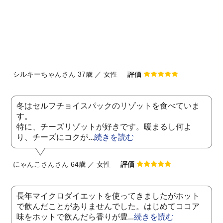
継続して20年になります。
大学受験のストレスでお菓子を食べて太ったので、
入学後の一人暮らしの栄養補給に買ったのが初...
続き
を読む
シルキーちゃんさん 37歳 ／ 女性
評価
冬はセルフチョイスパックのリゾットを食べていま
す。
特に、チーズリゾットが好きです。暖まるし何よ
り、チーズにコクが...
続きを読む
にゃんこさんさん 64歳 ／ 女性
評価
長年マイクロダイエットを使ってきましたがホット
で飲んだことがありませんでした。はじめてココア
味をホットで飲んだら香りが豊...
続きを読む