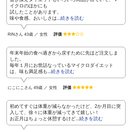
イクロのほかにも
試したことがあります。
味や食感、おいしさは...
続きを読む
RINさん 43歳 ／ 女性
評価
年末年始の食べ過ぎから戻すために先ほど注文しま
した。
毎年１月にお世話なっているマイクロダイエット
は、味も満足感も...
続きを読む
にこにこさん 49歳 ／ 女性
評価
初めてすぐは体重が減らなかったけど、2か月目に突
入して、徐々に体重が減ってきて嬉しい！
お正月はちょっと休憩するけど...
続きを読む