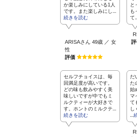
か楽しみにしている1人
と
です。また楽しみにし...
も
続きを読む
て..
R
ARISAさん 49歳 ／ 女
性
評価
セルフチョイスは、毎
だ
回満足度が高いです。
た
どの味も飲みやすく美
始
味しいですが中でもミ
マ
ルクティーが大好きで
て
す。ホントのミルクテ...
し
続きを読む
...
R