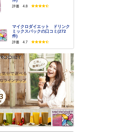
件)
評価 4.8
マイクロダイエット ドリンク
ミックスパックの口コミ(272
件)
評価 4.7