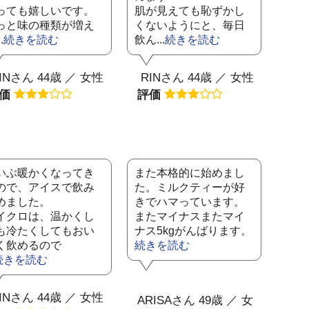
っても嬉しいです。
肌が見えても恥ずかし
っと味の種類が増え
くないようにと、毎日
.
続きを読む
飲ん...
続きを読む
INさん 44歳 ／ 女性
RINさん 44歳 ／ 女性
評価
評価
いぶ暖かくなってき
また本格的に始めまし
ので、アイスで飲み
た。ミルクティーが好
めました。
きでハマっています。
イクロは、温かくし
またマイナスまたマイ
も冷たくしてもおい
ナス5kgがんばります。
く飲めるので
続きを読む
続きを読む
INさん 44歳 ／ 女性
ARISAさん 49歳 ／ 女