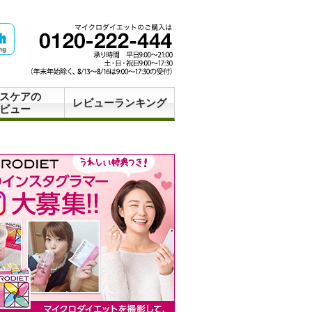
スケアの
レビューランキング
ビュー