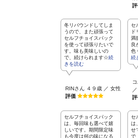
冬リバウンドしてしま
セ
うので、また頑張って
ド
セルフチョイスパック
満
を使って頑張りたいで
良
す。味も美味しいの
色
で、続けられます☆
続
続
きを読む
コ
RINさん ４９歳 ／ 女性
／
評価
セルフチョイスパック
セ
は、毎回味も選べて嬉
は
しいです。期間限定味
せ
も今度は何の味になる
で