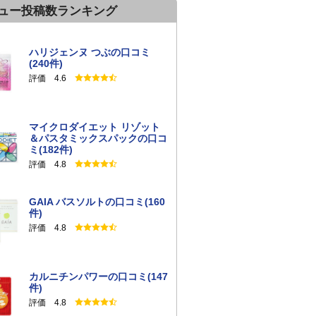
ュー投稿数ランキング
ハリジェンヌ つぶの口コミ
(240件)
評価 4.6
マイクロダイエット リゾット
＆パスタミックスパックの口コ
ミ(182件)
評価 4.8
GAIA バスソルトの口コミ(160
件)
評価 4.8
カルニチンパワーの口コミ(147
件)
評価 4.8