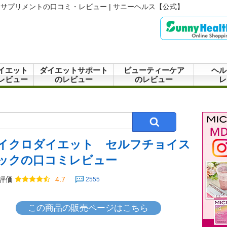
サプリメントの口コミ・レビュー | サニーヘルス【公式】
イエット
ダイエットサポート
ビューティーケア
ヘル
レビュー
のレビュー
のレビュー
レ
イクロダイエット セルフチョイス
ックの口コミレビュー
評価
4.7
2555
この商品の販売ページはこちら