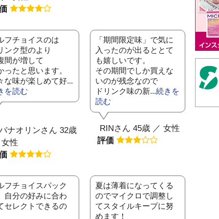
評価
ルフチョイスのは
「期間限定味」で気に
リンク型のより
入ったのが出るととて
腹間が増して
も嬉しいです。
かったと思います。
その期間でしか買えな
々な味が楽しめて好...
いのが残念なので
きを読む
ドリンク味の新...
続きを
読む
RINさん 45歳 ／ 女性
バナオリンさん 32歳
評価
 女性
評価
ルフチョイスパック
夏は薄着になってくる
、自分の好みに合わ
のでマイクロで調整し
てセレクトできるの
てスタイルキープに努
めます！