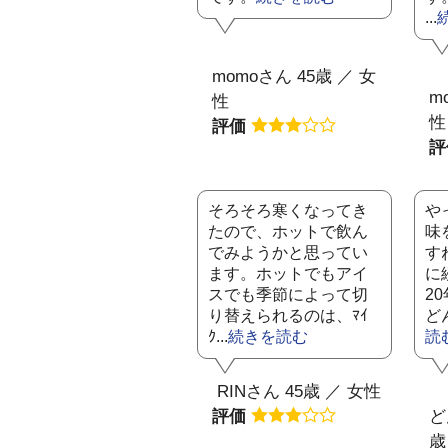
...
momoさん 45歳 ／ 女
m
性
性
評価
そろそろ寒くなってき
や
たので、ホットで飲ん
味
でみようかと思ってい
す
ます。ホットでもアイ
に
スでも季節によって切
2
り替えられるのは、ﾏｲ
ど
ｸ...
続きを読む
読
RINさん 45歳 ／ 女性
評価
ど
歳