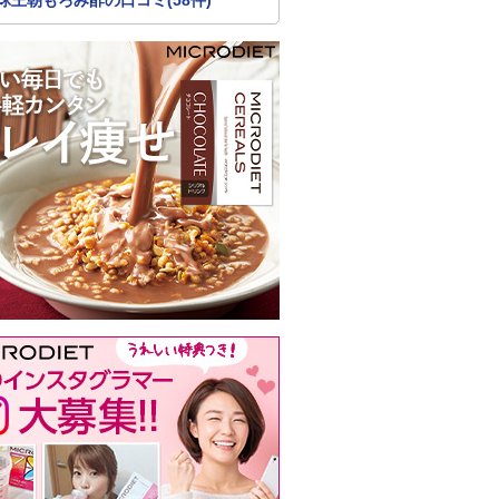
球王朝もろみ酢の口コミ(58件)