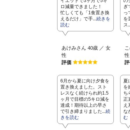
イエットで3ヶ月で5キ
の
ロ減量できました！
ぎ
忙しくても「1食置き換
っ
えるだけ」で手...
続きを
を
読む
ス..
あけみさん 40歳 ／ 女
こ
性
性
評価
6月から夏に向け夕食を
夏
置き換えました。スト
を
レスなく続けられ約1.5
ち
ヶ月で目標の5キロ減を
正
達成！期待以上の早さ
え
で引き締まりました...
続
な
きを読む
む