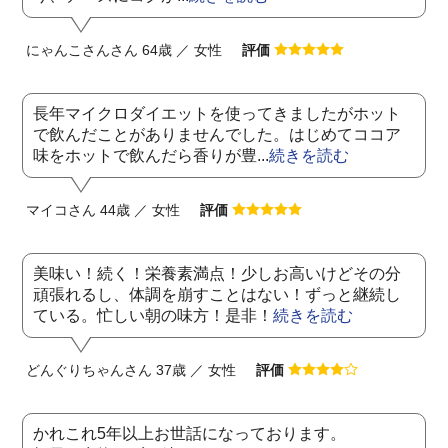
にゃんこさんさん 64歳 ／ 女性
評価
長年マイクロダイエットを使ってきましたがホット
で飲んだことがありませんでした。はじめてココア
味をホットで飲んだら香りが豊...
続きを読む
マイコさん 44歳 ／ 女性
評価
美味い！続く！栄養素満点！少しお高いけどその分
頑張れるし、体調を崩すことはない！ずっと継続し
ている。忙しい朝の味方！是非！
続きを読む
どんぐりちゃんさん 37歳 ／ 女性
評価
かれこれ5年以上お世話になっております。