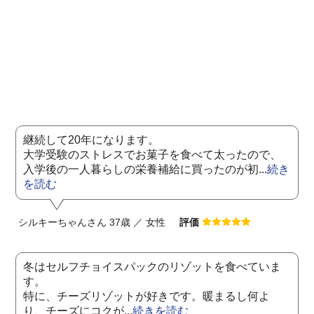
マイクロは、味がとても本格的でおいしいです。
特にミルクティーが好きでセルフチョイスではほと
んどこれで、たまに違う...
続きを読む
RINさん 44歳 ／ 女性
評価
継続して20年になります。
大学受験のストレスでお菓子を食べて太ったので、
入学後の一人暮らしの栄養補給に買ったのが初...
続き
を読む
シルキーちゃんさん 37歳 ／ 女性
評価
冬はセルフチョイスパックのリゾットを食べていま
す。
特に、チーズリゾットが好きです。暖まるし何よ
り、チーズにコクが...
続きを読む