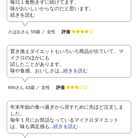
毎日１食飽きずに続けてます。
味がおいしいからなのだと思います。
続きを読む
さばおさん 59歳 ／ 女性
評価
置き換えダイエットもいろいろ商品が出ていて、マ
イクロのほかにも
試したことがあります。
味や食感、おいしさは...
続きを読む
RINさん 43歳 ／ 女性
評価
年末年始の食べ過ぎから戻すために先ほど注文しま
した。
毎年１月にお世話なっているマイクロダイエット
は、味も満足感も...
続きを読む