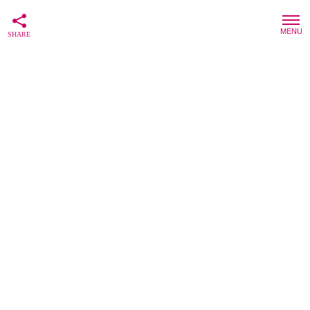
マイクロダイエット
シリ
ダイエットサポート
のレ
TOP
ーズのレビュー
ビュー
ビューティーケア
のレビ
ヘルスケアの
レビューランキング
ュー
レビュー
TOPページ
うちわ @ 06/11/2018 11:35
マイクロダイエット セルフチョイスパックの口コ
ミレビュー
平均評価
4.7
2555