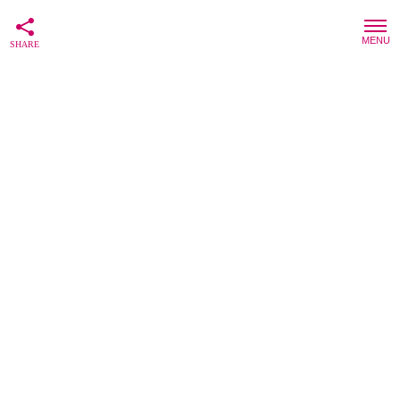
マイクロダイエット
シリ
ダイエットサポート
のレ
TOP
ーズのレビュー
ビュー
ビューティーケア
のレビ
ヘルスケアの
レビューランキング
ュー
レビュー
kumi @ 04/24/2017 14:26
TOPページ
マイクロダイエット セルフチョイスパックの口コ
ミレビュー
平均評価
4.7
2555