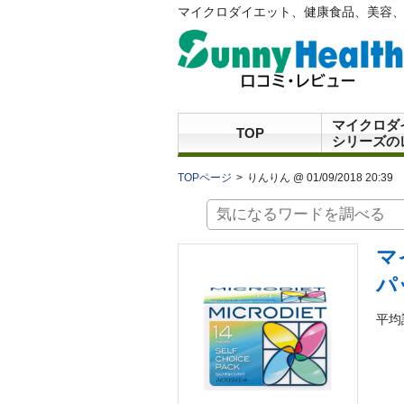
マイクロダイエット、健康食品、美容、
マイクロダ
TOP
シリーズの
TOPページ
りんりん @ 01/09/2018 20:39
マ
パ
平均