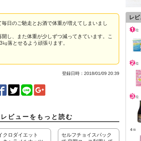
レビ
て毎日のご馳走とお酒で体重が増えてしまいまし
再開し、また体重が少しずつ減ってきています。こ
3㎏落とせるよう頑張ります。
登録日時：2018/01/09 20:39
ミレビューをもっと読む
イクロダイエット
セルフチョイスパック