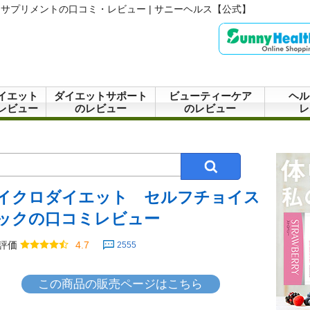
サプリメントの口コミ・レビュー | サニーヘルス【公式】
イエット
ダイエットサポート
ビューティーケア
ヘル
レビュー
のレビュー
のレビュー
レ
イクロダイエット セルフチョイス
ックの口コミレビュー
評価
4.7
2555
この商品の販売ページはこちら