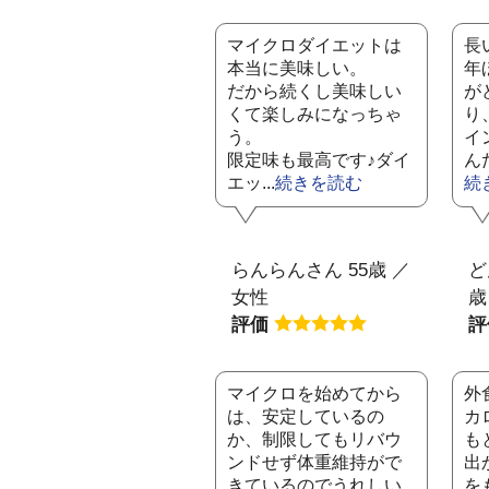
マイクロダイエットは
長
本当に美味しい。
年
だから続くし美味しい
が
くて楽しみになっちゃ
り
う。
イ
限定味も最高です♪ダイ
ん
エッ...
続きを読む
続
らんらんさん 55歳 ／
ど
女性
歳
評価
マイクロを始めてから
外
は、安定しているの
カ
か、制限してもリバウ
も
ンドせず体重維持がで
出
きているのでうれしい
を