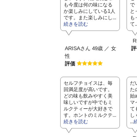
も今度は何の味になる
で
か楽しみにしている1人
と
です。また楽しみにし...
も
続きを読む
て..
R
ARISAさん 49歳 ／ 女
性
評価
セルフチョイスは、毎
だ
回満足度が高いです。
た
どの味も飲みやすく美
始
味しいですが中でもミ
マ
ルクティーが大好きで
て
す。ホントのミルクテ...
し
続きを読む
...