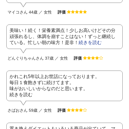
マイコさん 44歳 ／ 女性
評価
美味い！続く！栄養素満点！少しお高いけどその分
頑張れるし、体調を崩すことはない！ずっと継続し
ている。忙しい朝の味方！是非！
続きを読む
どんぐりちゃんさん 37歳 ／ 女性
評価
かれこれ5年以上お世話になっております。
毎日１食飽きずに続けてます。
味がおいしいからなのだと思います。
続きを読む
さばおさん 59歳 ／ 女性
評価
置き換えダイエットもいろいろ商品が出ていて、マ