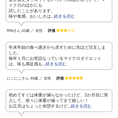
イクロのほかにも
試したことがあります。
味や食感、おいしさは...
続きを読む
RINさん 43歳 ／ 女性
評価
年末年始の食べ過ぎから戻すために先ほど注文しま
した。
毎年１月にお世話なっているマイクロダイエット
は、味も満足感も...
続きを読む
にこにこさん 49歳 ／ 女性
評価
初めてすぐは体重が減らなかったけど、2か月目に突
入して、徐々に体重が減ってきて嬉しい！
お正月はちょっと休憩するけど...
続きを読む