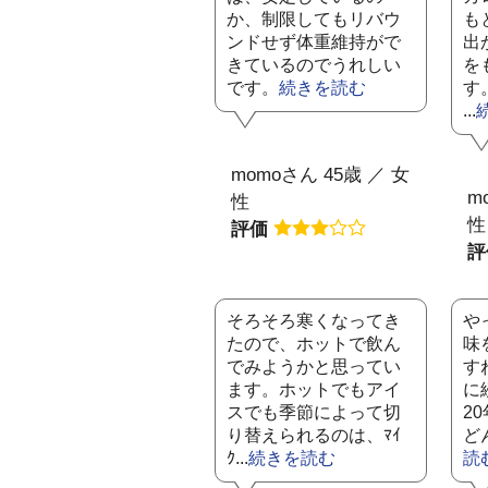
か、制限してもリバウ
も
ンドせず体重維持がで
出
きているのでうれしい
を
です。
続きを読む
す
...
momoさん 45歳 ／ 女
m
性
性
評価
そろそろ寒くなってき
や
たので、ホットで飲ん
味
でみようかと思ってい
す
ます。ホットでもアイ
に
スでも季節によって切
2
り替えられるのは、ﾏｲ
ど
ｸ...
続きを読む
読