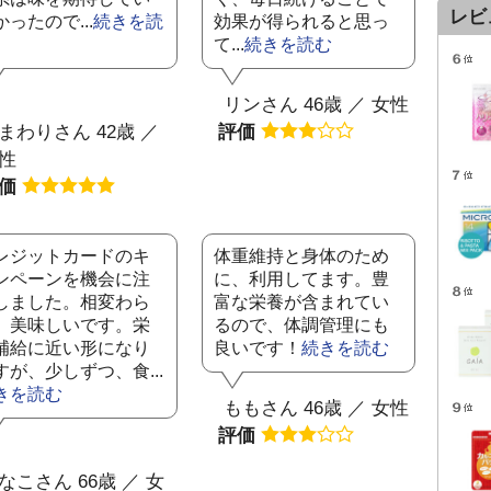
レビ
かったので...
続きを読
効果が得られると思っ
て...
続きを読む
リンさん 46歳 ／ 女性
まわりさん 42歳 ／
評価
性
評価
レジットカードのキ
体重維持と身体のため
ンペーンを機会に注
に、利用してます。豊
しました。相変わら
富な栄養が含まれてい
、美味しいです。栄
るので、体調管理にも
補給に近い形になり
良いです！
続きを読む
すが、少しずつ、食...
きを読む
ももさん 46歳 ／ 女性
評価
なこさん 66歳 ／ 女