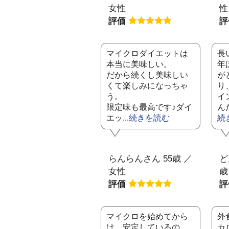
女性
性
評価
マイクロダイエットは
長
本当に美味しい。
年
だから続くし美味しい
が
くて楽しみになっちゃ
り
う。
イ
限定味も最高です♪ダイ
ん
エッ...
続きを読む
続
らんらんさん 55歳 ／
ど
女性
歳
評価
マイクロを始めてから
外
は、安定しているの
カ