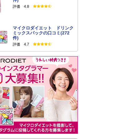
件)
評価 4.8
マイクロダイエット ドリンク
ミックスパックの口コミ(272
件)
評価 4.7