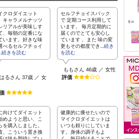
イクロダイエット
セルフチョイスパック
、キャラメルナッツ
で 定期コース利用して
シリアルが美味しす
います。 毎月定期的に
て、毎朝の定番にな
届くのでとても安心し
ています。好きな味
ています 。また 味の変
選べるセルフチョイ
更もその都度でき...
続き
.
続きを読む
を読む
ももさん 46歳 ／ 女性
はるさん 37歳 ／ 女
評価
評価
に向けてダイエット
健康的に痩せたいので
始めようと思い、こ
マイクロダイエットは
らを購入しました。
いつも頼りにしていま
直、こういう置き換
す。身体の調子もよ
系は味を期待してい
く、毎日続けることで