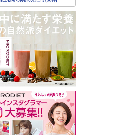
球王朝もろみ酢の口コミ(58件)