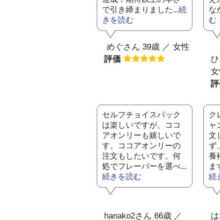
で引き締まりました...
続
な
きを読む
む
めぐさん 39歳 ／ 女性
評価
ひ
女
セルフチョイスパック
ク
は楽しいですが、ココ
ャ
アオンリーも嬉しいで
文
す。ココアオンリーの
ず
注文もしたいです。何
養
処でフレーバーを選べ...
ま
続きを読む
続
hanako2さん 66歳 ／
は