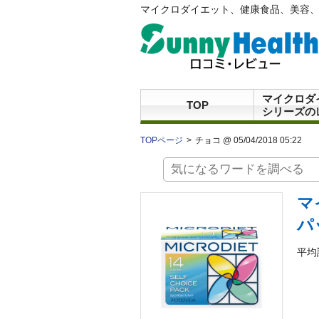
マイクロダイエット、健康食品、美容、
マイクロダ
TOP
シリーズの
TOPページ
チョコ @ 05/04/2018 05:22
マ
パ
平均