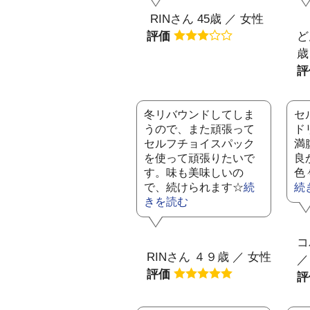
RINさん 45歳 ／ 女性
評価
ど
歳
冬リバウンドしてしま
セ
うので、また頑張って
ド
セルフチョイスパック
満
を使って頑張りたいで
良
す。味も美味しいの
色
で、続けられます☆
続
続
きを読む
コ
RINさん ４９歳 ／ 女性
／
評価