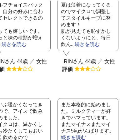
ルフチョイスパック
夏は薄着になってくる
、自分の好みに合わ
のでマイクロで調整し
てセレクトできるの
てスタイルキープに努
めます！
っても嬉しいです。
肌が見えても恥ずかし
っと味の種類が増え
くないようにと、毎日
.
続きを読む
飲ん...
続きを読む
INさん 44歳 ／ 女性
RINさん 44歳 ／ 女性
評価
評価
いぶ暖かくなってき
また本格的に始めまし
ので、アイスで飲み
た。ミルクティーが好
めました。
きでハマっています。
イクロは、温かくし
またマイナスまたマイ
も冷たくしてもおい
ナス5kgがんばります。
く飲めるので
続きを読む