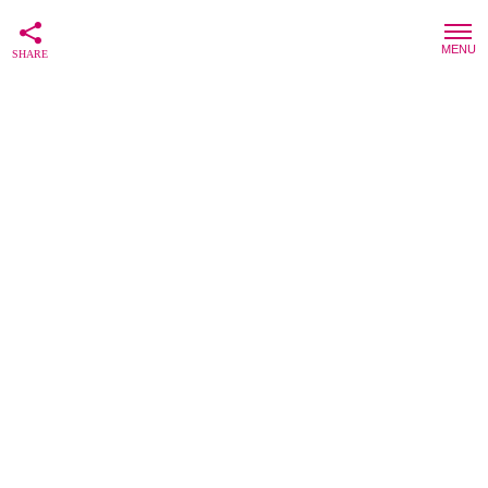
マイクロダイエット
シリ
ダイエットサポート
のレ
TOP
ーズのレビュー
ビュー
ビューティーケア
のレビ
ヘルスケアの
レビューランキング
ュー
レビュー
TOPページ
ふらの @ 05/17/2017 18:09
マイクロダイエット セルフチョイスパックの口コ
ミレビュー
平均評価
4.7
2555