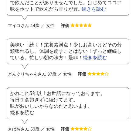
で飲んだことがありませんでした。はじめてココア
味をホットで飲んだら香りが豊...
続きを読む
マイコさん 44歳 ／ 女性
評価
美味い！続く！栄養素満点！少しお高いけどその分
頑張れるし、体調を崩すことはない！ずっと継続し
ている。忙しい朝の味方！是非！
続きを読む
どんぐりちゃんさん 37歳 ／ 女性
評価
かれこれ5年以上お世話になっております。
毎日１食飽きずに続けてます。
味がおいしいからなのだと思います。
続きを読む
さばおさん 59歳 ／ 女性
評価