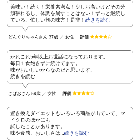
美味い！続く！栄養素満点！少しお高いけどその分
頑張れるし、体調を崩すことはない！ずっと継続し
ている。忙しい朝の味方！是非！
続きを読む
どんぐりちゃんさん 37歳 ／ 女性
評価
かれこれ5年以上お世話になっております。
毎日１食飽きずに続けてます。
味がおいしいからなのだと思います。
続きを読む
さばおさん 59歳 ／ 女性
評価
置き換えダイエットもいろいろ商品が出ていて、マ
イクロのほかにも
試したことがあります。
味や食感、おいしさは...
続きを読む