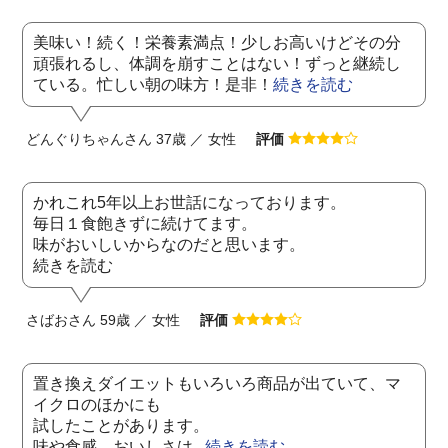
美味い！続く！栄養素満点！少しお高いけどその分
頑張れるし、体調を崩すことはない！ずっと継続し
ている。忙しい朝の味方！是非！
続きを読む
どんぐりちゃんさん 37歳 ／ 女性
評価
かれこれ5年以上お世話になっております。
毎日１食飽きずに続けてます。
味がおいしいからなのだと思います。
続きを読む
さばおさん 59歳 ／ 女性
評価
置き換えダイエットもいろいろ商品が出ていて、マ
イクロのほかにも
試したことがあります。
味や食感、おいしさは...
続きを読む